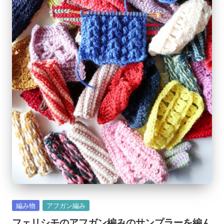
Posted
編み物
アフガン編み
in
フェリシモのアフガン編みのサンプラーを編ん