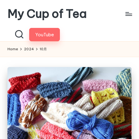
My Cup of Tea
Skip
to
content
YouTube
Home
2024
10月