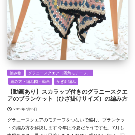
Posted
編み物
グラニースクエア（四角モチーフ）
in
編み方・編み図・動画
かぎ針編み
【動画あり】スカラップ付きのグラニースクエ
アのブランケット（ひざ掛けサイズ）の編み方
2019年7月18日
グラニースクエアのモチーフをつないで編む、ブランケッ
トの編み方を解説します 今年は冷夏だそうですね。7月も