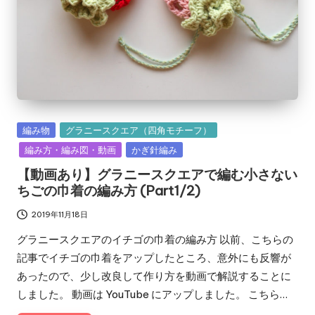
Posted
編み物
グラニースクエア（四角モチーフ）
in
編み方・編み図・動画
かぎ針編み
【動画あり】グラニースクエアで編む小さない
ちごの巾着の編み方 (Part1/2)
2019年11月18日
グラニースクエアのイチゴの巾着の編み方 以前、こちらの
記事でイチゴの巾着をアップしたところ、意外にも反響が
あったので、少し改良して作り方を動画で解説することに
しました。 動画は YouTube にアップしました。 こちら…