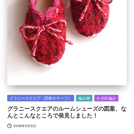
Posted
グラニースクエア（四角モチーフ）
編み物
かぎ針編み
in
グラニースクエアのルームシューズの図案、な
んとこんなところで発見しました！
2018年11月9日