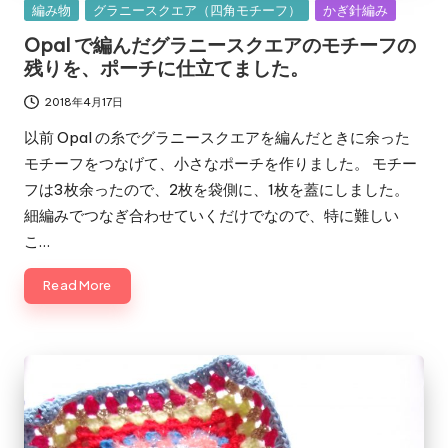
Posted
編み物
グラニースクエア（四角モチーフ）
かぎ針編み
in
Opal で編んだグラニースクエアのモチーフの
残りを、ポーチに仕立てました。
2018年4月17日
以前 Opal の糸でグラニースクエアを編んだときに余った
モチーフをつなげて、小さなポーチを作りました。 モチー
フは3枚余ったので、2枚を袋側に、1枚を蓋にしました。
細編みでつなぎ合わせていくだけでなので、特に難しい
こ…
Read More