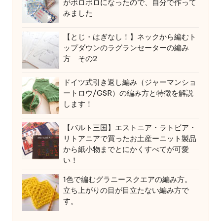
がボロボロになったので、自分で作って
みました
【とじ・はぎなし！】ネックから編むト
ップダウンのラグランセーターの編み
方 その2
ドイツ式引き返し編み（ジャーマンショ
ートロウ/GSR）の編み方と特徴を解説
します！
【バルト三国】エストニア・ラトビア・
リトアニアで買ったお土産ーニット製品
から紙小物までとにかくすべてが可愛
い！
1色で編むグラニースクエアの編み方。
立ち上がりの目が目立たない編み方で
す。