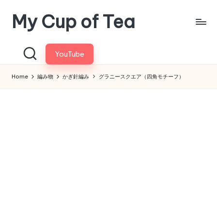
My Cup of Tea
Skip
to
content
YouTube
Home
編み物
かぎ針編み
グラニースクエア（四角モチーフ）