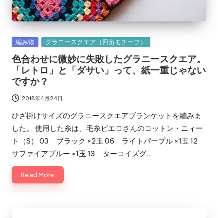
Posted
編み物
グラニースクエア（四角モチーフ）
in
色合わせに微妙に失敗したグラニースクエア。
「レトロ」と「ダサい」って、紙一重じゃない
ですか？
2018年4月24日
ひざ掛けサイズのグラニースクエアブランケットを編みま
した。 使用した糸は、毛糸ピエロさんのコットン・ニィー
ト（S） 03 ブラック ×2玉 06 ライトパープル ×1玉 12
サファイアブルー ×1玉 13 ターコイズグ…
Read More