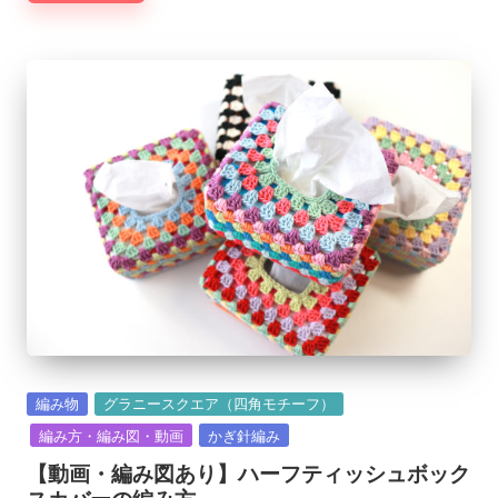
Posted
編み物
グラニースクエア（四角モチーフ）
in
編み方・編み図・動画
かぎ針編み
【動画・編み図あり】ハーフティッシュボック