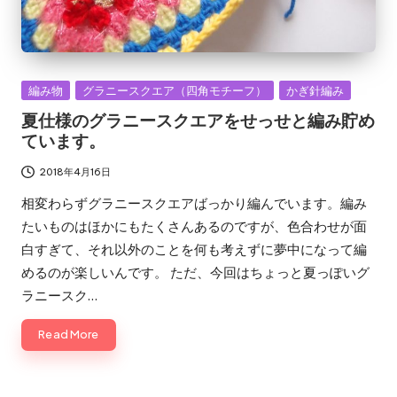
Posted
編み物
グラニースクエア（四角モチーフ）
かぎ針編み
in
夏仕様のグラニースクエアをせっせと編み貯め
ています。
2018年4月16日
相変わらずグラニースクエアばっかり編んでいます。編み
たいものはほかにもたくさんあるのですが、色合わせが面
白すぎて、それ以外のことを何も考えずに夢中になって編
めるのが楽しいんです。 ただ、今回はちょっと夏っぽいグ
ラニースク…
Read More