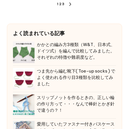
投
1
2
3
NEXT
稿
PAGE
の
ペ
よく読まれている記事
ー
かかとの編み方3種類（W&T、日本式、
ドイツ式）を編んで比較してみました。
ジ
それぞれの特徴や難易度など。
送
り
つま先から編む靴下( Toe-up socks ) で
よく使われる作り目3種類を比較してみ
ました
スリップノットを作るときの、正しい輪
の作り方って・・・なんで棒針とかぎ針
で違うの？！
愛用していたファスナー付きパスケース