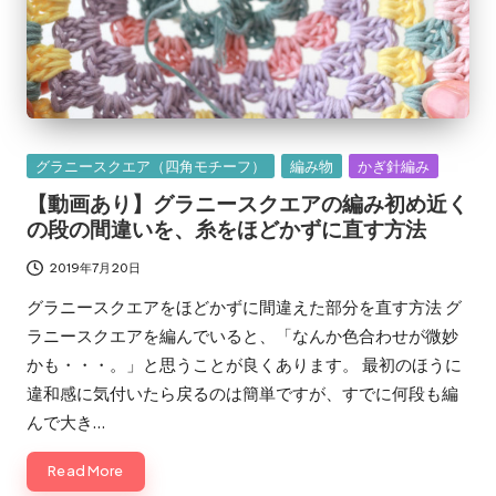
Posted
グラニースクエア（四角モチーフ）
編み物
かぎ針編み
in
【動画あり】グラニースクエアの編み初め近く
の段の間違いを、糸をほどかずに直す方法
2019年7月20日
グラニースクエアをほどかずに間違えた部分を直す方法 グ
ラニースクエアを編んでいると、「なんか色合わせが微妙
かも・・・。」と思うことが良くあります。 最初のほうに
違和感に気付いたら戻るのは簡単ですが、すでに何段も編
んで大き…
Read More