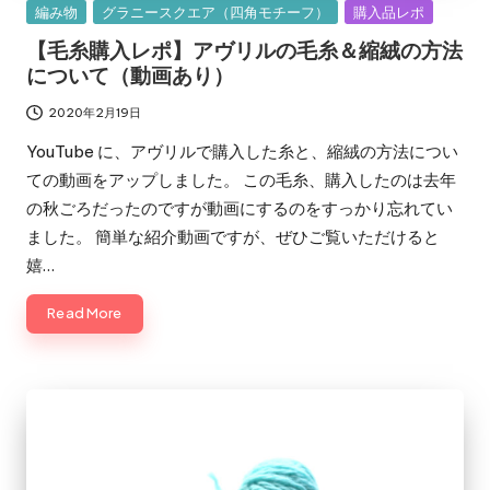
Posted
編み物
グラニースクエア（四角モチーフ）
購入品レポ
in
【毛糸購入レポ】アヴリルの毛糸＆縮絨の方法
について（動画あり）
2020年2月19日
YouTube に、アヴリルで購入した糸と、縮絨の方法につい
ての動画をアップしました。 この毛糸、購入したのは去年
の秋ごろだったのですが動画にするのをすっかり忘れてい
ました。 簡単な紹介動画ですが、ぜひご覧いただけると
嬉…
Read More