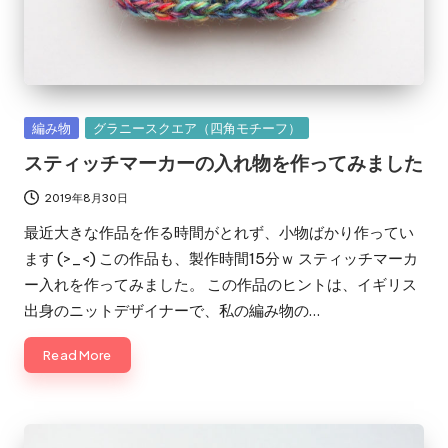
Posted
編み物
グラニースクエア（四角モチーフ）
in
スティッチマーカーの入れ物を作ってみました
2019年8月30日
最近大きな作品を作る時間がとれず、小物ばかり作ってい
ます (>_<) この作品も、製作時間15分ｗ スティッチマーカ
ー入れを作ってみました。 この作品のヒントは、イギリス
出身のニットデザイナーで、私の編み物の…
Read More