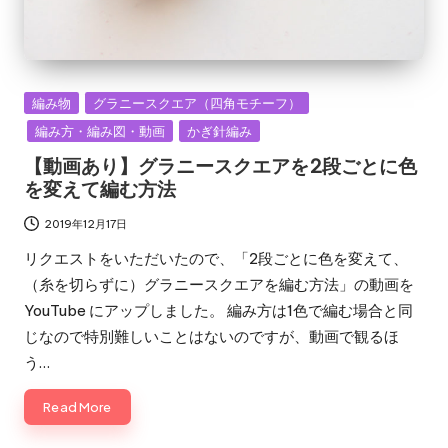
Posted
編み物
グラニースクエア（四角モチーフ）
in
編み方・編み図・動画
かぎ針編み
【動画あり】グラニースクエアを2段ごとに色
を変えて編む方法
2019年12月17日
リクエストをいただいたので、「2段ごとに色を変えて、
（糸を切らずに）グラニースクエアを編む方法」の動画を
YouTube にアップしました。 編み方は1色で編む場合と同
じなので特別難しいことはないのですが、動画で観るほ
う…
Read More