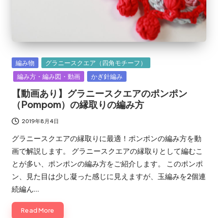
Posted
編み物
グラニースクエア（四角モチーフ）
in
編み方・編み図・動画
かぎ針編み
【動画あり】グラニースクエアのポンポン
（Pompom）の縁取りの編み方
2019年8月4日
グラニースクエアの縁取りに最適！ポンポンの編み方を動
画で解説します。 グラニースクエアの縁取りとして編むこ
とが多い、ポンポンの編み方をご紹介します。 このポンポ
ン、見た目は少し凝った感じに見えますが、玉編みを2個連
続編ん…
Read More