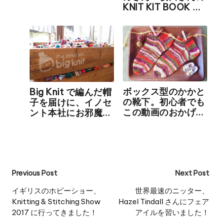
KNIT KIT BOOK レ
ビュー
ボックス型のかかと
Big Knit で編んだ帽
の靴下。初心者でも
子を届けに、イノセ
この動画のおかげで
ント本社にお邪魔し
編めました！
ました。建物内部の
様子をレポートしま
す！
Post
Previous Post
Next Post
navigation
イギリスのホビーショー、
世界最速のニッター、
Knitting & Stitching Show
Hazel Tindall さんにフェア
2017 に行ってきました！
アイルを習いました！