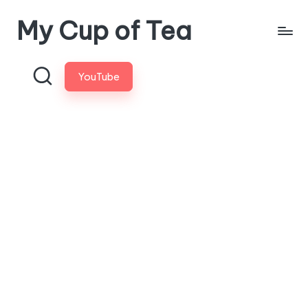
My Cup of Tea
Skip
to
content
YouTube