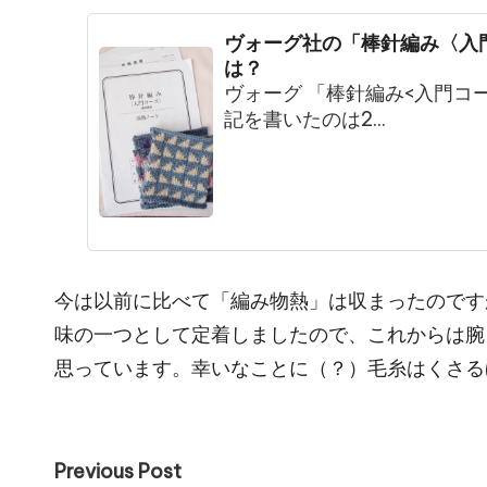
ヴォーグ社の「棒針編み〈入
は？
ヴォーグ 「棒針編み<入門コ
記を書いたのは2...
今は以前に比べて「編み物熱」は収まったのです
味の一つとして定着しましたので、これからは腕
思っています。幸いなことに（？）毛糸はくさる
Post
Previous Post