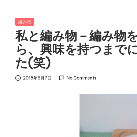
Posted
編み物
in
私と編み物－編み物
ら、興味を持つまでに
た(笑)
2015年6月7日
No Comments