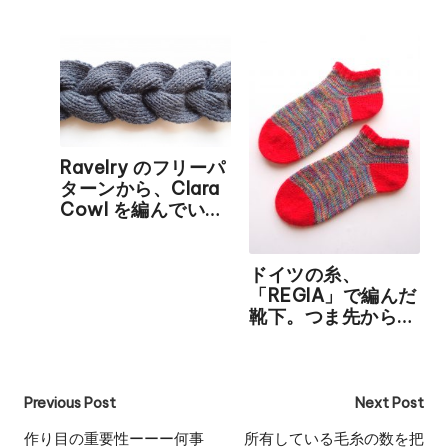
Ravelry のフリーパ
ターンから、Clara
Cowl を編んでいま
す
ドイツの糸、
「REGIA」で編んだ
靴下。つま先から編
む "Toe Up Socks"
です。
Post
Previous Post
Next Post
navigation
作り目の重要性ーーー何事
所有している毛糸の数を把