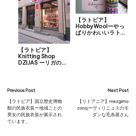
【ラトビア】
HobbyWoolーやっ
ぱりかわいいラトビ
アの有名な毛糸屋さ
ん。ミトンのキット
【ラトビア】
も売っています。
Knitting Shop
DZIJAS ーリガの旧
市街で偶然見つけた
毛糸屋さん
Post
Previous Post
Next Post
navigation
【ラトビア】国立歴史博物
【リトアニア】mezgimo
館の民族衣装ー地域ごとの
zonąーヴィリニュスのモ
男女の民族衣装が展示され
ダンな毛糸屋さん
ています。