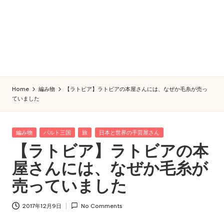
Home
編み物
【ラトビア】ラトビアの本屋さんには、なぜか毛糸が売っ
ていました
Posted
編み物
バルト三国
旅
日本と世界の手芸屋さん
in
【ラトビア】ラトビアの本
屋さんには、なぜか毛糸が
売っていました
2017年12月9日
No Comments