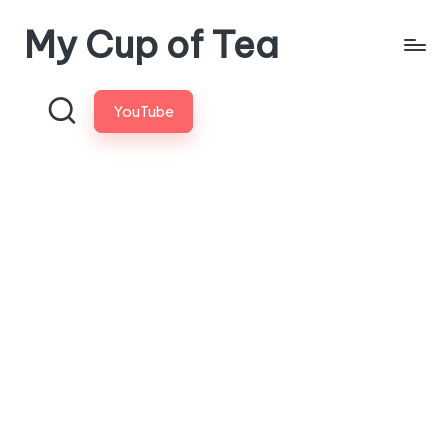
My Cup of Tea
Skip
to
content
YouTube