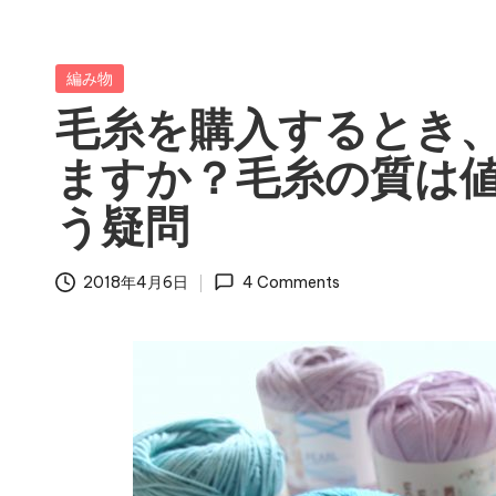
Posted
編み物
in
毛糸を購入するとき
ますか？毛糸の質は
う疑問
2018年4月6日
4 Comments