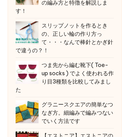
の編み方と特徴を解説しま
す！
スリップノットを作るとき
の、正しい輪の作り方っ
て・・・なんで棒針とかぎ針
で違うの？！
つま先から編む靴下( Toe-
up socks ) でよく使われる作
り目3種類を比較してみまし
た
グラニースクエアの簡単なつ
なぎ方。細編みで編みつない
でいく方法です
【エストニア】エストニアの