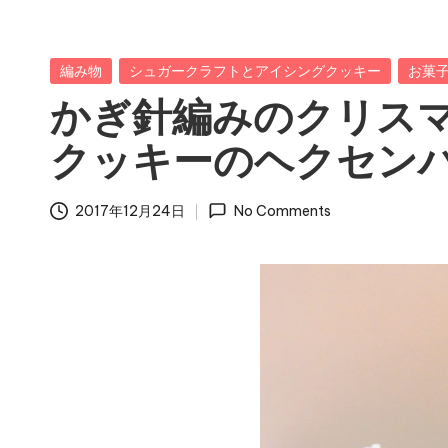
Posted
編み物
シュガークラフトとアイシングクッキー
お菓
in
かぎ針編みのクリス
クッキーのヘクセン
2017年12月24日
No Comments