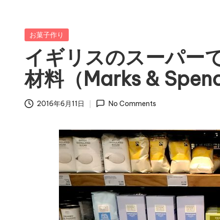
Posted
お菓子作り
in
イギリスのスーパー
材料（Marks & Spen
2016年6月11日
No Comments