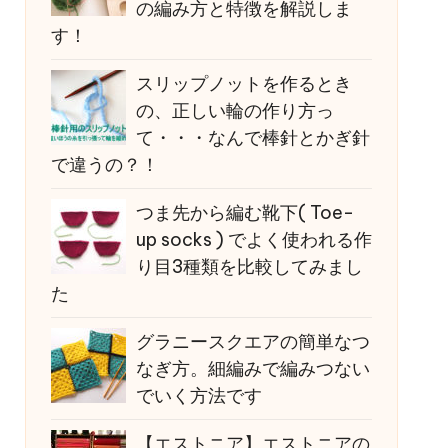
の編み方と特徴を解説しま
す！
スリップノットを作るとき
の、正しい輪の作り方っ
て・・・なんで棒針とかぎ針
で違うの？！
つま先から編む靴下( Toe-
up socks ) でよく使われる作
り目3種類を比較してみまし
た
グラニースクエアの簡単なつ
なぎ方。細編みで編みつない
でいく方法です
【エストニア】エストニアの