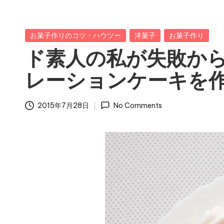
Posted
お菓子作りのコツ・ハウツー
洋菓子
お菓子作り
in
ド素人の私が失敗か
レーションケーキを
2015年7月28日
No Comments