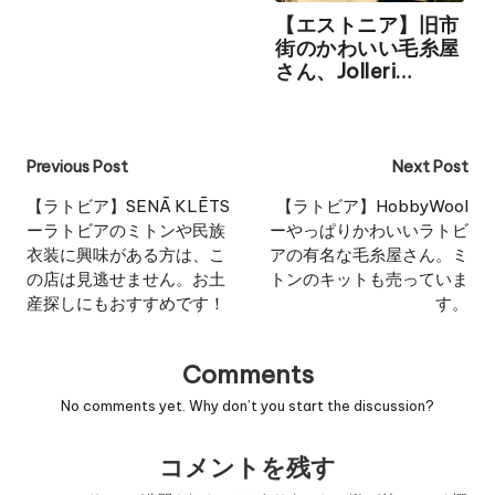
ました！
【エストニア】旧市
街のかわいい毛糸屋
さん、Jolleri
Handicraft
Chamber…
Post
Previous Post
Next Post
navigation
【ラトビア】SENĀ KLĒTS
【ラトビア】HobbyWool
ーラトビアのミトンや民族
ーやっぱりかわいいラトビ
衣装に興味がある方は、こ
アの有名な毛糸屋さん。ミ
の店は見逃せません。お土
トンのキットも売っていま
産探しにもおすすめです！
す。
Comments
No comments yet. Why don’t you start the discussion?
コメントを残す