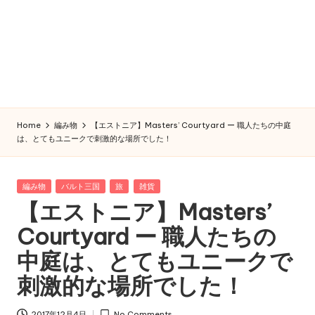
Home
編み物
【エストニア】Masters’ Courtyard ー 職人たちの中庭
は、とてもユニークで刺激的な場所でした！
Posted
編み物
バルト三国
旅
雑貨
in
【エストニア】Masters’
Courtyard ー 職人たちの
中庭は、とてもユニークで
刺激的な場所でした！
2017年12月4日
No Comments