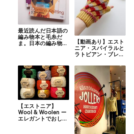
最近読んだ日本語の
編み物本と毛糸だ
【動画あり】エスト
ま。日本の編み物本
ニア・スパイラルと
って、やっぱりレベ
ラトビアン・ブレイ
ルが高い！
ドのハンドウォーマ
ーの編み方
【エストニア】
Wool & Woolen ー
エレガントでおしゃ
れな毛糸屋さんで、
意外なものを発見し