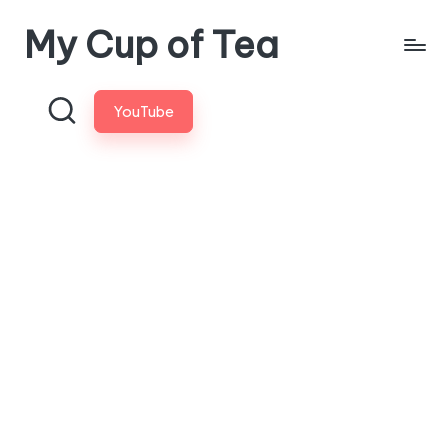
My Cup of Tea
Skip
to
content
YouTube