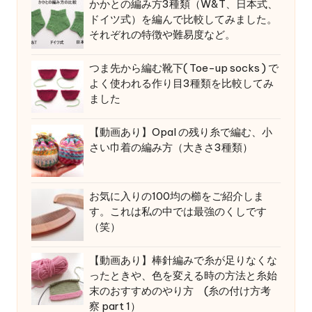
かかとの編み方3種類（W&T、日本式、
ドイツ式）を編んで比較してみました。
それぞれの特徴や難易度など。
つま先から編む靴下( Toe-up socks ) で
よく使われる作り目3種類を比較してみ
ました
【動画あり】Opal の残り糸で編む、小
さい巾着の編み方（大きさ3種類）
お気に入りの100均の櫛をご紹介しま
す。これは私の中では最強のくしです
（笑）
【動画あり】棒針編みで糸が足りなくな
ったときや、色を変える時の方法と糸始
末のおすすめのやり方 (糸の付け方考
察 part 1）