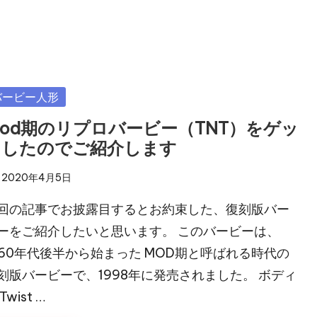
sted
バービー人形
od期のリプロバービー（TNT）をゲッ
トしたのでご紹介します
2020年4月5日
回の記事でお披露目するとお約束した、復刻版バー
ーをご紹介したいと思います。 このバービーは、
960年代後半から始まった MOD期と呼ばれる時代の
刻版バービーで、1998年に発売されました。 ボディ
Twist …