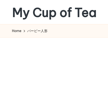
My Cup of Tea
Skip
to
content
Home
バービー人形