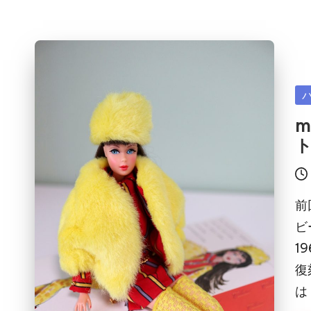
Po
in
m
前
ビ
1
復
は 