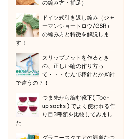
の編み方・補足）
ドイツ式引き返し編み（ジャ
ーマンショートロウ/GSR）
の編み方と特徴を解説しま
す！
スリップノットを作るとき
の、正しい輪の作り方っ
て・・・なんで棒針とかぎ針
で違うの？！
つま先から編む靴下( Toe-
up socks ) でよく使われる作
り目3種類を比較してみまし
た
グラニースクエアの簡単なつ