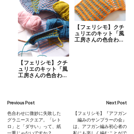
【フェリシモ】クチ
ュリエのキット「風
工房さんの色合わせ
レッスン」2回目
【フェリシモ】クチ
ュリエのキット「風
工房さんの色合わせ
レッスン」3回目
Post
Previous Post
Next Post
navigation
色合わせに微妙に失敗した
【フェリシモ】『アフガン
グラニースクエア。「レト
編みのサンプラーの会』
ロ」と「ダサい」って、紙
は、アフガン編み初心者の
一重じゃないですか？
私にも楽しく編むことがで