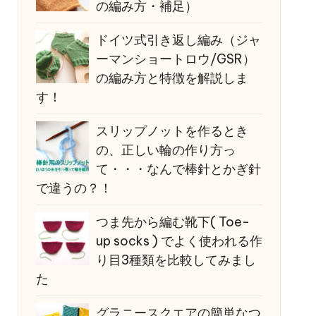
の編み方・補足）
ドイツ式引き返し編み（ジャ
ーマンショートロウ/GSR）
の編み方と特徴を解説しま
す！
スリップノットを作るとき
の、正しい輪の作り方っ
て・・・なんで棒針とかぎ針
で違うの？！
つま先から編む靴下( Toe-
up socks ) でよく使われる作
り目3種類を比較してみまし
た
グラニースクエアの簡単なつ