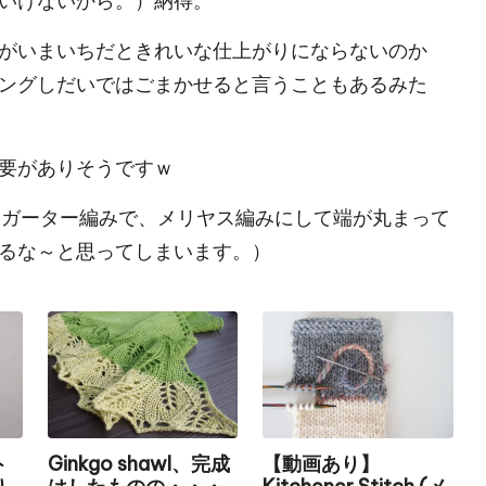
いけないから。）納得。
がいまいちだときれいな仕上がりにならないのか
ングしだいではごまかせると言うこともあるみた
要がありそうですｗ
2目はガーター編みで、メリヤス編みにして端が丸まって
るな～と思ってしまいます。）
ト
Ginkgo shawl、完成
【動画あり】