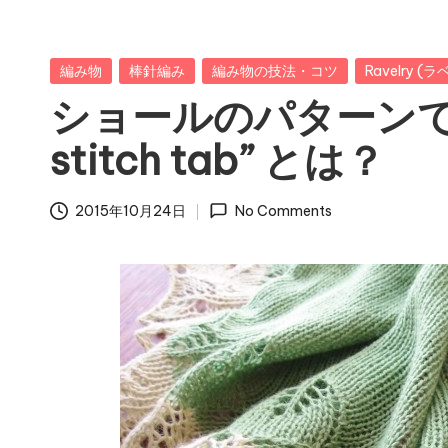
Posted
編み物
棒針編み
編み物の技法・コツ
Ravelry (
in
ショールのパターンでよ
stitch tab” とは？
2015年10月24日
No Comments