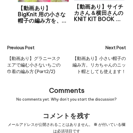
【動画あり】サイチ
【動画あり】
カさん＆横田さんの
BigKnit 用の小さな
KNIT KIT BOOK レ
帽子の編み方を、は
ビュー
じめてさんでも編め
るように解説しまし
た
Post
Previous Post
Next Post
navigation
【動画あり】グラニースク
【動画あり】小さい帽子の
エアで編む小さないちごの
編み方。リカちゃんのニッ
巾着の編み方 (Part2/2)
ト帽としても使えます！
Comments
No comments yet. Why don’t you start the discussion?
コメントを残す
メールアドレスが公開されることはありません。
※
が付いている欄
は必須項目です