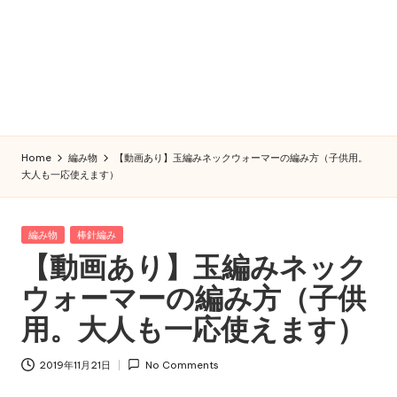
Home
編み物
【動画あり】玉編みネックウォーマーの編み方（子供用。
大人も一応使えます）
Posted
編み物
棒針編み
in
【動画あり】玉編みネック
ウォーマーの編み方（子供
用。大人も一応使えます）
2019年11月21日
No Comments