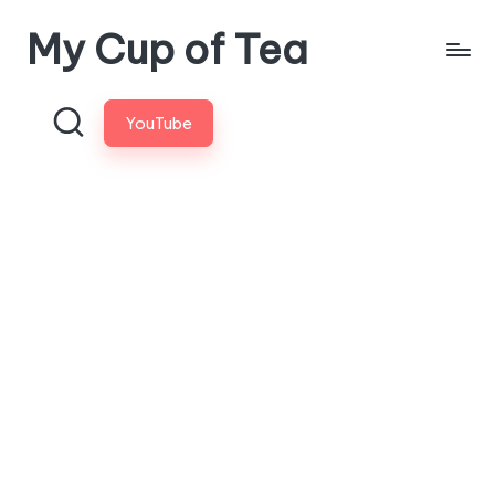
My Cup of Tea
Skip
to
content
YouTube