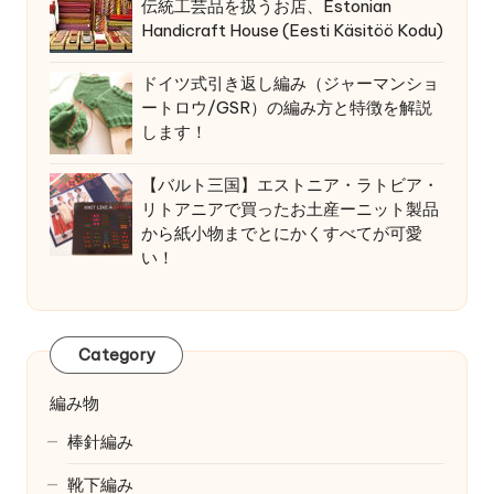
伝統工芸品を扱うお店、Estonian
Handicraft House (Eesti Käsitöö Kodu)
ドイツ式引き返し編み（ジャーマンショ
ートロウ/GSR）の編み方と特徴を解説
します！
【バルト三国】エストニア・ラトビア・
リトアニアで買ったお土産ーニット製品
から紙小物までとにかくすべてが可愛
い！
Category
編み物
棒針編み
靴下編み