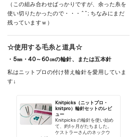
（この組み合わせばっかりですが、余った糸を
使い切りたかったので・・・^^; ちなみにまだ
残っていますｗ）
☆使用する毛糸と道具☆
・5㎜・40～60㎝の輪針、または五本針
私はニットプロの付け替え輪針を愛用していま
す↓
Knitpicks（ニットプロ・
knitpro）輪針セットのレビ
ュー
Knitpicks の輪針を使い始め
て、約1ヶ月がたちました。
ケストラーさんのネックウ