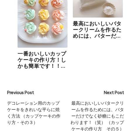
最高においしいバタ
ークリームを作るた
めには、バターだけ
でなく砂糖にもこだ
わります！（笑）…
一番おいしいカップ
ケーキの作り方！し
かも簡単です！！
（カップケーキの作
り方・その１）
Post
Previous Post
Next Post
navigation
デコレーション用のカップ
最高においしいバタークリ
ケーキをきれいな平らに焼
ームを作るためには、バタ
く方法 （カップケーキの作
ーだけでなく砂糖にもこだ
り方・その３）
わります！（笑） （カップ
ケーキの作り方 その５）