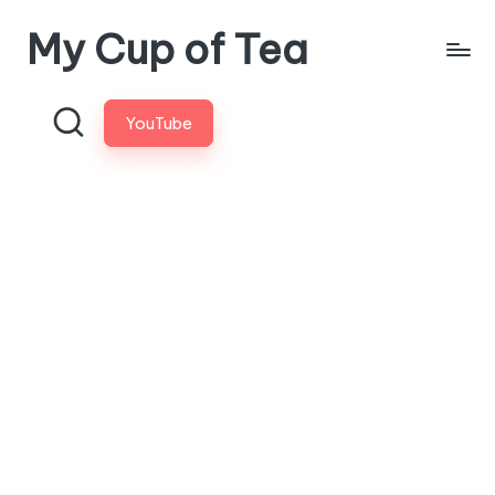
My Cup of Tea
Skip
to
content
YouTube