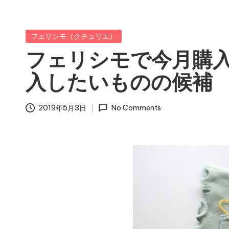
Posted
フェリシモ（クチュリエ）
in
フェリシモで今月購
入したいものの候補
2019年5月3日
No Comments