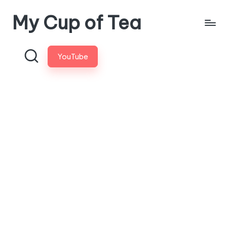
My Cup of Tea
Skip
to
content
YouTube