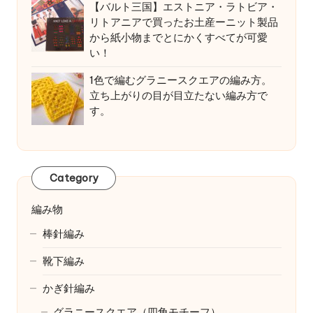
【バルト三国】エストニア・ラトビア・
リトアニアで買ったお土産ーニット製品
から紙小物までとにかくすべてが可愛
い！
1色で編むグラニースクエアの編み方。
立ち上がりの目が目立たない編み方で
す。
Category
編み物
棒針編み
靴下編み
かぎ針編み
グラニースクエア（四角モチーフ）