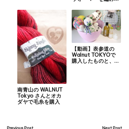
した
ます！
【動画】表参道の
Walnut TOKYOで
購入したものと、こ
のブログの今後につ
いて
南青山の WALNUT
Tokyo さんとオカ
ダヤで毛糸を購入
Previous Post
Next Post