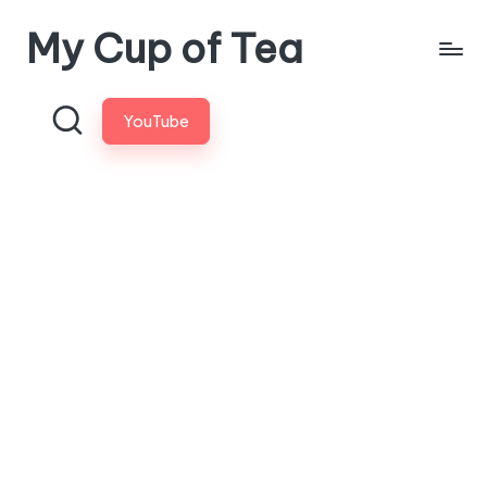
My Cup of Tea
Skip
to
content
YouTube