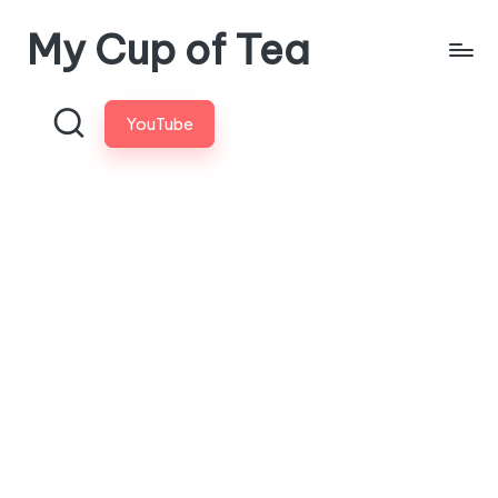
My Cup of Tea
Skip
to
content
YouTube