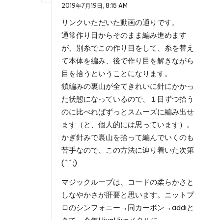
2019年7月19日,
8:15 AM
リンクいただいた動画の通りです。
通常作り目からそのまま編み進めます
が、別糸でこの作り目をして、糸を替え
て本体を編み、後で作り目を解きながら
目を拾うということになります。
鎖編みの裏山が全てきれいに針にかかっ
た状態になっているので、１目ずつ拾う
のに比べればずっとスムーズに編み出せ
ます（と、個人的には思っています）。
かぎ針みで裏山を拾って編んでいくのも
苦手なので、この方法に辿り着いた次第
(^^;)
マジックループは、コードの柔らかさと
しなやかさが肝要と思います。ニットプ
ロのシンフォニー→同カーボン→addiと