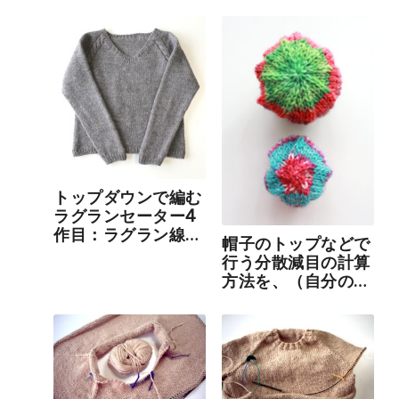
トップダウンで編む
ラグランセーター4
作目：ラグラン線を
帽子のトップなどで
縄編みにしてみまし
行う分散減目の計算
た
方法を、（自分の中
で）発見したか
も！？