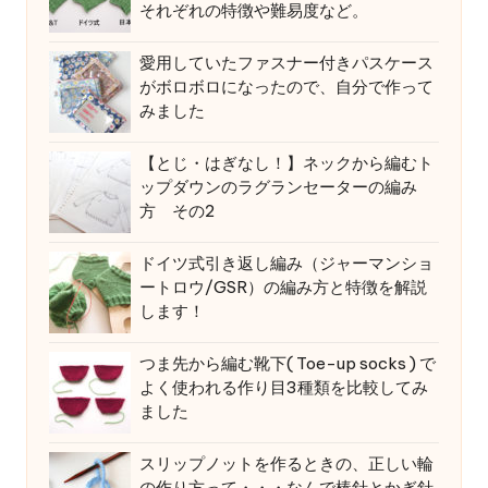
それぞれの特徴や難易度など。
愛用していたファスナー付きパスケース
がボロボロになったので、自分で作って
みました
【とじ・はぎなし！】ネックから編むト
ップダウンのラグランセーターの編み
方 その2
ドイツ式引き返し編み（ジャーマンショ
ートロウ/GSR）の編み方と特徴を解説
します！
つま先から編む靴下( Toe-up socks ) で
よく使われる作り目3種類を比較してみ
ました
スリップノットを作るときの、正しい輪
の作り方って・・・なんで棒針とかぎ針