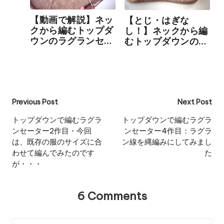
【動画で解説】ネッ
【とじ・はぎな
クから編むトップダ
し！】ネックから編
ウンのラグランセー
むトップダウンのラ
ターの編み方 その
グランセーターの編
3
み方 その４（最終
回）
Post
Previous Post
Next Post
navigation
トップダウンで編むラグラ
トップダウンで編むラグラ
ンセーター2作目・今回
ンセーター4作目：ラグラ
は、既存の服のサイズに合
ン線を縄編みにしてみまし
わせて編んでみたのです
た
が・・・
6 Comments