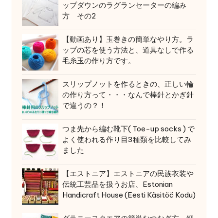
ップダウンのラグランセーターの編み
方 その2
【動画あり】玉巻きの簡単なやり方。ラ
ップの芯を使う方法と、道具なしで作る
毛糸玉の作り方です。
スリップノットを作るときの、正しい輪
の作り方って・・・なんで棒針とかぎ針
で違うの？！
つま先から編む靴下( Toe-up socks ) で
よく使われる作り目3種類を比較してみ
ました
【エストニア】エストニアの民族衣装や
伝統工芸品を扱うお店、Estonian
Handicraft House (Eesti Käsitöö Kodu)