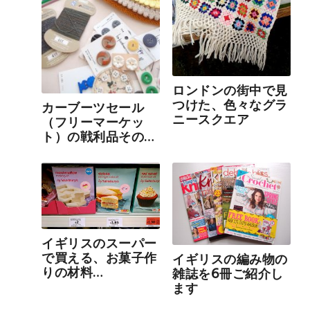
ロンドンの街中で見
つけた、色々なグラ
カーブーツセール
ニースクエア
（フリーマーケッ
ト）の戦利品その
1：編み物のグッズ
編
イギリスのスーパー
で買える、お菓子作
イギリスの編み物の
りの材料
雑誌を6冊ご紹介し
（Sainsbury's 編）
ます