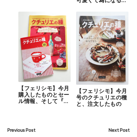
可愛くて為になる情
報がたくさん。手芸
好きさん必見です！
【フェリシモ】今月
【フェリシモ】今月
購入したものとセー
号のクチュリエの種
ル情報、そして『ク
と、注文したもの
チュリエの種』。今
月号は創刊200号だ
そうです！
Post
Previous Post
Next Post