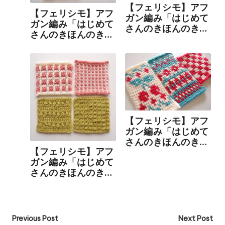
【フェリシモ】アフ
【フェリシモ】アフ
ガン編み「はじめて
ガン編み「はじめて
さんのきほんのき」
さんのきほんのき」
の会をはじめました
の会 4回目。増やし
目・減らし目と玉編
みを学びました
【フェリシモ】アフ
ガン編み「はじめて
さんのきほんのき」
【フェリシモ】アフ
の会 5回目。編みこ
ガン編み「はじめて
み模様を編むときに
さんのきほんのき」
重要なポイントを学
の会 3回目。前回に
ぶ
引き続き、模様編み
を学びます！
Post
Previous Post
Next Post