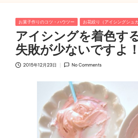
Posted
お菓子作りのコツ・ハウツー
お花絞り（アイシングシュ
in
アイシングを着色す
失敗が少ないですよ
2015年12月23日
No Comments