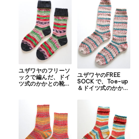
ユザワヤのフリーソ
ユザワヤのFREE
ックで編んだ、ドイ
SOCK で、Toe-up
ツ式のかかとの靴
＆ドイツ式のかかと
下・第二弾！
の靴下を編みました