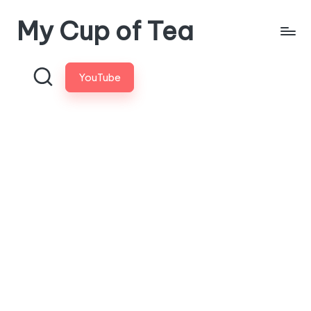
My Cup of Tea
Skip
to
content
YouTube