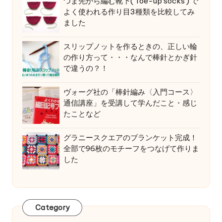
つま先から編む靴下( Toe-up socks ) で
よく使われる作り目3種類を比較してみ
ました
スリップノットを作るときの、正しい輪
の作り方って・・・なんで棒針とかぎ針
で違うの？！
ヴォーグ社の「棒針編み〈入門コース〉
通信講座」を受講して学んだこと・感じ
たことなど
グラニースクエアのブランケット完成！
全部で96枚のモチーフをつなげて作りま
した
Category