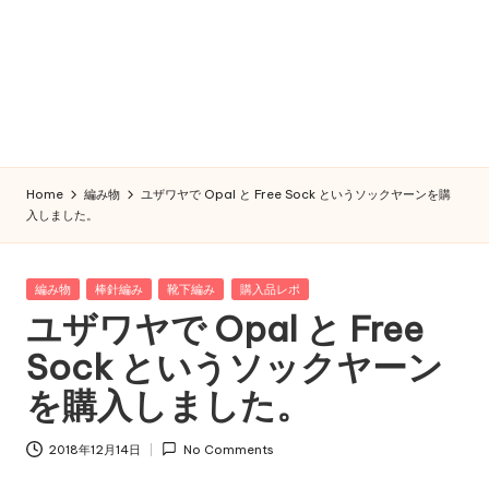
Home
編み物
ユザワヤで Opal と Free Sock というソックヤーンを購
入しました。
Posted
編み物
棒針編み
靴下編み
購入品レポ
in
ユザワヤで Opal と Free
Sock というソックヤーン
を購入しました。
2018年12月14日
No Comments