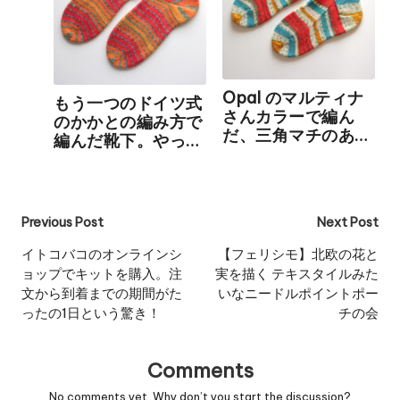
Opal のマルティナ
もう一つのドイツ式
さんカラーで編ん
のかかとの編み方で
だ、三角マチのある
編んだ靴下。やっぱ
タイプの靴下
りこちらの見た目ほ
うが好きかもしれな
い
Post
Previous Post
Next Post
navigation
イトコバコのオンラインシ
【フェリシモ】北欧の花と
ョップでキットを購入。注
実を描く テキスタイルみた
文から到着までの期間がた
いなニードルポイントポー
ったの1日という驚き！
チの会
Comments
No comments yet. Why don’t you start the discussion?